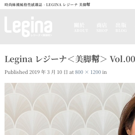
Skip
時尚絲襪風格性感雜誌 - LEGINA レジーナ 美脚幇
to
content
關於
商店
出版
ABOUT
SHOP
BLOG
Legina レジーナ＜美脚幇＞ Vol.003 
Published
2019 年 3 月 10 日
at
800 × 1200
in