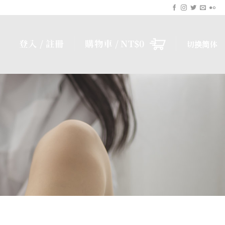
登入 / 註冊
購物車 /
NT$
0
切换简体