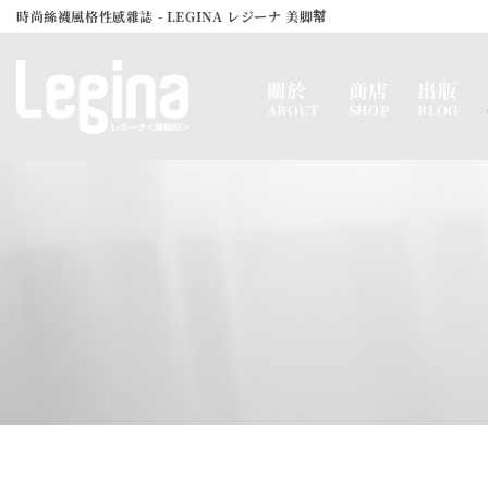
Skip
時尚絲襪風格性感雜誌 - LEGINA レジーナ 美脚幇
to
content
關於
商店
出版
ABOUT
SHOP
BLOG