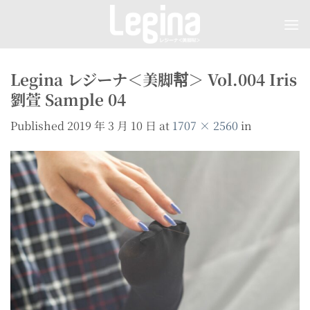
Skip
to
content
Legina レジーナ＜美脚幇＞ Vol.004 Iris
劉萱 Sample 04
Published
2019 年 3 月 10 日
at
1707 × 2560
in