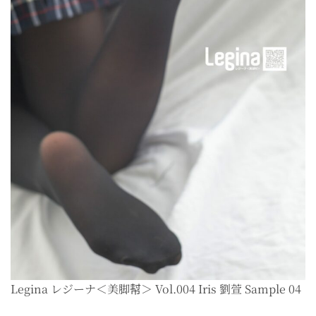
Legina レジーナ＜美脚幇＞ Vol.004 Iris 劉萱 Sample 04