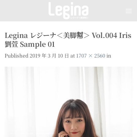
Skip
to
content
Legina レジーナ＜美脚幇＞ Vol.004 Iris
劉萱 Sample 01
Published
2019 年 3 月 10 日
at
1707 × 2560
in