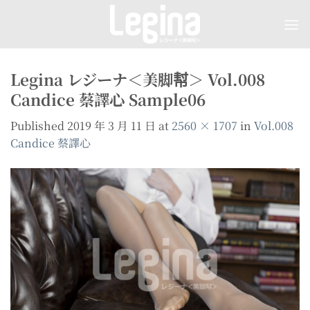
Skip
to
content
Legina レジーナ＜美脚幇＞ Vol.008
Candice 蔡譯心 Sample06
Published
2019 年 3 月 11 日
at
2560 × 1707
in
Vol.008
Candice 蔡譯心