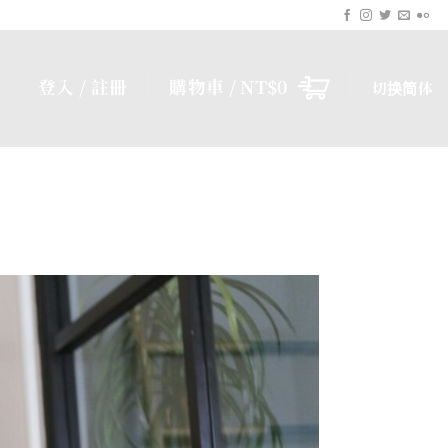
登入 / 註冊
購物車 /
NT$
0
切换简体