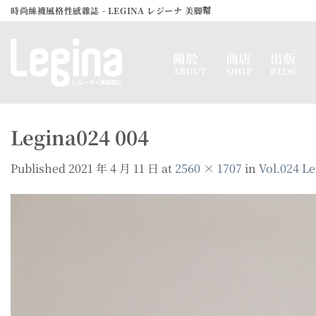
Skip
時尚絲襪風格性感雜誌 - LEGINA レジーナ 美脚幇
to
content
關於
商店
出版
ABOUT
SHOP
BLOG
Legina024 004
Published
2021 年 4 月 11 日
at
2560 × 1707
in
Vol.024 