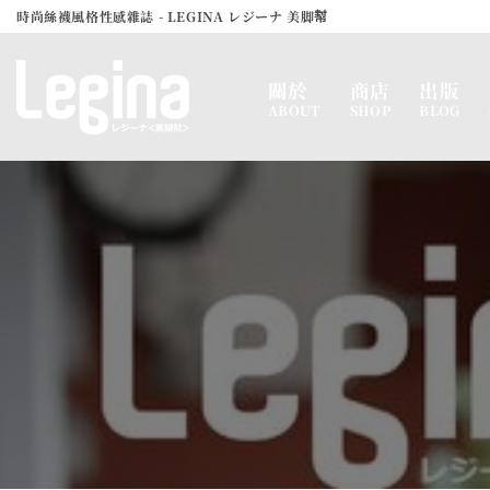
Skip
時尚絲襪風格性感雜誌 - LEGINA レジーナ 美脚幇
to
content
關於
商店
出版
ABOUT
SHOP
BLOG