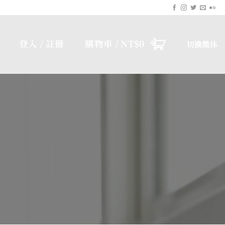
登入 / 註冊
購物車 /
NT$
0
切换简体