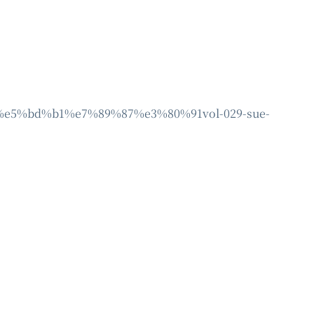
%90%e5%bd%b1%e7%89%87%e3%80%91vol-029-sue-