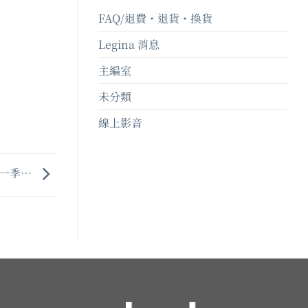
FAQ/退費・退貨・換貨
Legina 消息
主編室
未分類
線上影音
新一季…