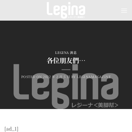
Skip
to
content
LEGINA 消息
各位朋友們…
POSTED ON
2022 年 2 月 5 日
BY
LEGINAMAGAZINE
[ad_1]