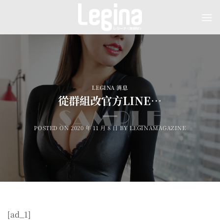
Skip
to
content
LEGINA 消息
從群組改官方LINE…
POSTED ON
2020 年 11 月 8 日
BY
LEGINAMAGAZINE
[ad_1]