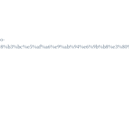
o-
e8%b3%bc%e5%af%a6%e9%ab%94%e6%9b%b8%e3%80%