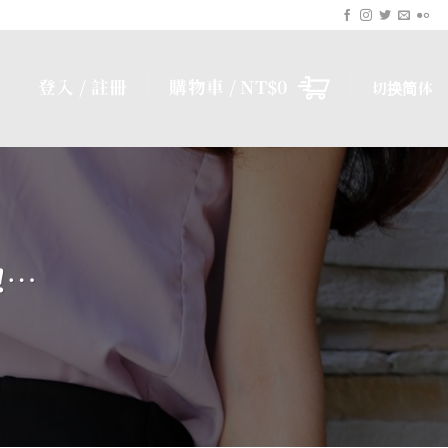
登入 / 註冊
購物車 /
NT$
0
切换简体
!…