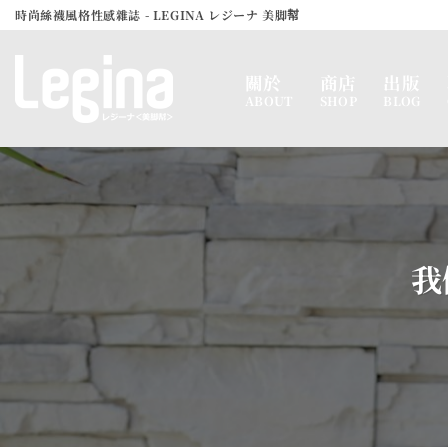
Skip
時尚絲襪風格性感雜誌 - LEGINA レジーナ 美脚幇
to
content
關於
商店
出版
ABOUT
SHOP
BLOG
我