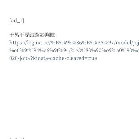
[ad_1]
千萬不要錯過這美腿!
https://legina.cc/%E5%95%86%E5%BA%97/model/joj
%e6%9f%94%e6%9f%94/%e3%80%90%e9%a0%90%
020-jojo/?kinsta-cache-cleared=true