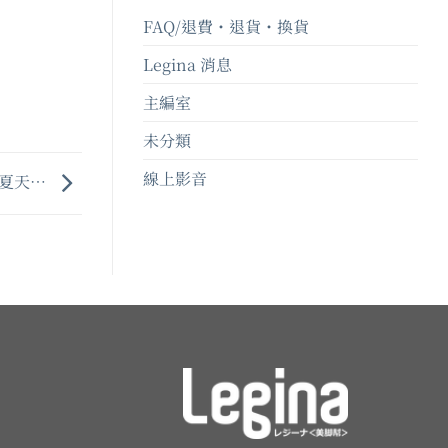
FAQ/退費・退貨・換貨
Legina 消息
主編室
未分類
線上影音
夏天…