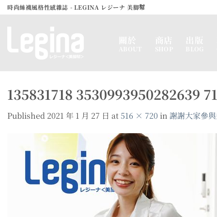
Skip
時尚絲襪風格性感雜誌 - LEGINA レジーナ 美脚幇
to
content
關於
商店
出版
ABOUT
SHOP
BLOG
135831718 3530993950282639 7
Published
2021 年 1 月 27 日
at
516 × 720
in
謝謝大家參與