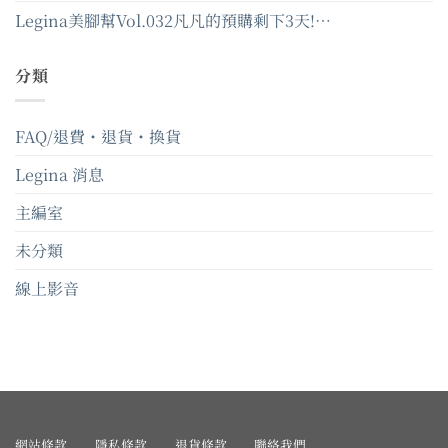
Legina美腳幫Vol.032凡凡的預購剩下3天!…
分類
FAQ/退費・退貨・換貨
Legina 消息
主編室
未分類
線上影音
網站條款
隱私條款
退貨條款
聯絡我們