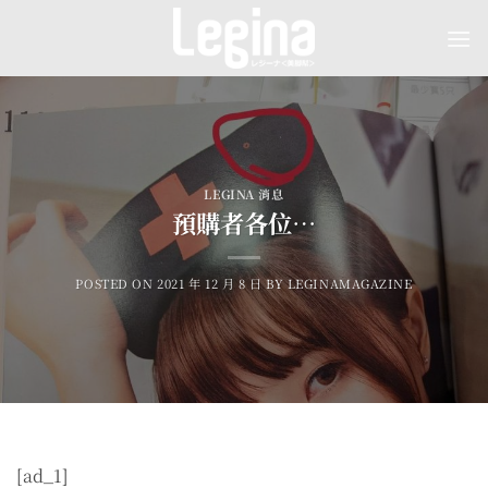
Skip
to
content
LEGINA 消息
預購者各位…
POSTED ON
2021 年 12 月 8 日
BY
LEGINAMAGAZINE
[ad_1]