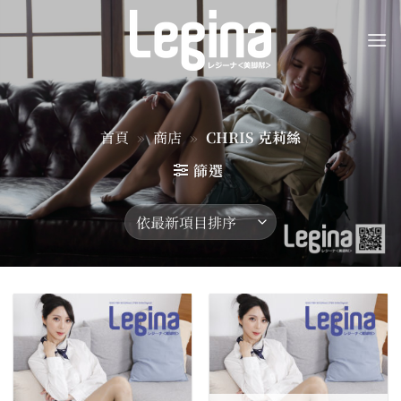
Skip
to
content
首頁
»
商店
»
CHRIS 克莉絲
篩選