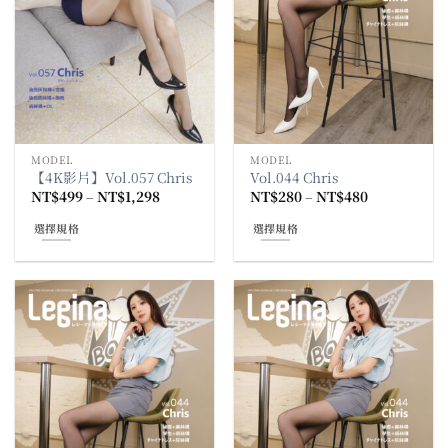
可
在
產
品
頁
面
選
擇
MODEL
MODEL
選
【4K影片】Vol.057 Chris
Vol.044 Chris
項
價
價
NT$
499
–
NT$
1,298
NT$
280
–
NT$
480
格
格
範
範
選擇規格
選擇規格
圍：
圍：
NT$499
NT$280
此
此
到
到
產
產
NT$1,298
NT$480
品
品
有
有
多
多
種
種
款
款
式。
式。
可
可
在
在