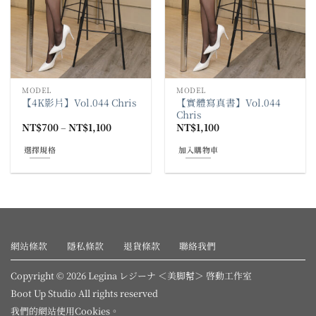
產
產
品
品
頁
頁
面
面
選
選
擇
擇
MODEL
MODEL
選
選
【實體寫真書】Vol.044
【4K影片】Vol.044 Chris
項
項
Chris
價
NT$
700
–
NT$
1,100
NT$
1,100
格
範
選擇規格
加入購物車
圍：
NT$700
此
到
產
NT$1,100
品
有
多
種
網站條款
隱私條款
退貨條款
聯絡我們
款
式。
Copyright © 2026 Legina レジーナ ＜美脚幇＞ 啓動工作室
可
Boot Up Studio All rights reserved
在
我們的網站使用
Cookies
。
產