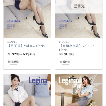
已售完
MODEL
MODEL
【實體寫真書】Vol.057
【電子書】Vol.057 Chris
Chris
價
NT$
298
–
NT$
498
NT$
1,100
格
範
選擇規格
查看內容
圍：
NT$298
此
到
產
NT$498
品
有
多
種
款
式。