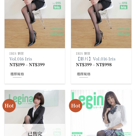
IRIS 劉萱
IRIS 劉萱
Vol.016 Iris
【影片】Vol.016 Iris
價
價
NT$
199
–
NT$
399
NT$
399
–
NT$
998
格
格
範
範
選擇規格
選擇規格
圍：
圍：
NT$199
NT$399
此
此
到
到
產
產
NT$399
NT$998
品
品
有
有
Hot
Hot
多
多
種
種
款
款
式。
式。
可
可
已售完