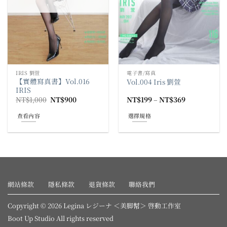
在
在
產
產
品
品
頁
頁
面
面
選
選
擇
擇
IRIS 劉萱
電子書/寫真
選
選
【實體寫真書】Vol.016
Vol.004 Iris 劉萱
項
項
IRIS
原
目
價
NT$
1,000
NT$
900
NT$
199
–
NT$
369
始
前
格
價
價
範
查看內容
選擇規格
格：
格：
圍：
NT$1,000。
NT$900。
NT$199
此
到
產
NT$369
品
有
多
種
網站條款
隱私條款
退貨條款
聯絡我們
款
式。
Copyright © 2026 Legina レジーナ ＜美脚幇＞ 啓動工作室
可
Boot Up Studio All rights reserved
在