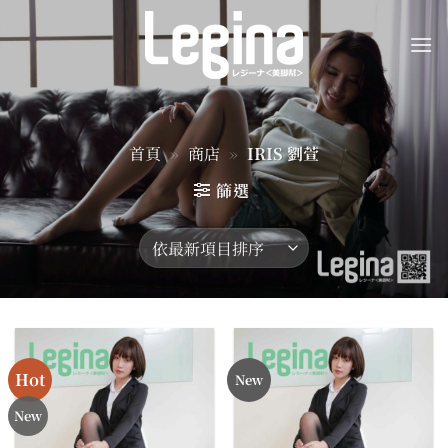
Skip
to
content
首頁
»
商店
»
IRIS 劉萱
篩選
Hot
New
New