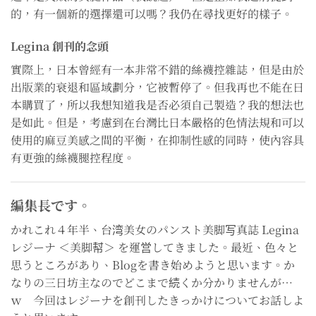
的，有一個新的選擇還可以嗎？我仍在尋找更好的樣子。
Legina 創刊的念頭
實際上，日本曾經有一本非常不錯的絲襪控雜誌，但是由於
出版業的衰退和區域劃分，它被暫停了。但我再也不能在日
本購買了，所以我想知道我是否必須自己製造？我的想法也
是如此。但是，考慮到在台灣比日本嚴格的色情法規和可以
使用的麻豆美感之間的平衡，在抑制性感的同時，使內容具
有更強的絲襪腿控程度。
編集長です。
かれこれ４年半、台湾美女のパンスト美脚写真誌 Legina
レジーナ ＜美脚幇＞ を運営してきました。最近、色々と
思うところがあり、Blogを書き始めようと思います。か
なりの三日坊主なのでどこまで続くか分かりませんが…
ｗ 今回はレジーナを創刊したきっかけについてお話しよ