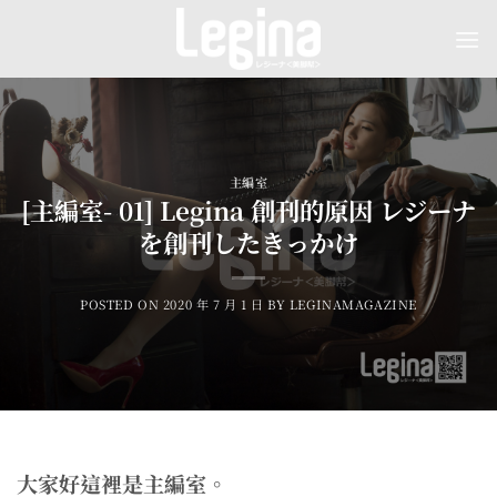
Skip
to
content
主編室
[主編室- 01] Legina 創刊的原因 レジーナ
を創刊したきっかけ
POSTED ON
2020 年 7 月 1 日
BY
LEGINAMAGAZINE
大家好這裡是主編室。