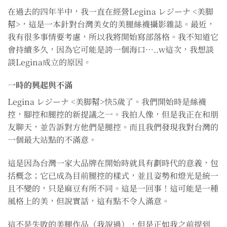
在過去的四年半中，我一直在經營Legina レジーナ <美脚
幇>，這是一本針對台灣美女的美腿絲襪攝影雜誌。最近，
我有很多事情要考慮，所以我將開始寫部落格。我不知道它
會持續多久，因為它可能是誇一個海口…..w這次，我想談
談Legina成立的原因。
一時的興起與不滿
Legina レジーナ <美脚幇>快5歲了。我們開始時是絲襪
控，腳控和腿控的新提議之一。我拍人像，但是我正在和朋
友聊天，並告訴對方他們是腿控。而且我們發現我對台灣的
一個最大站點的不滿意。
這是因為台灣一家大品牌在開始時就具有劃時代的意義，包
括概念；它已成為目前腿控的樣式，並且姿勢和燈光是統一
且不變的，只是麻豆有所不同。這是一回事！這可能是一種
風格上的美，但說實話，這有點不令人滿意。
這不是失敗的美腿作品（我說過），但是正如我之前提到