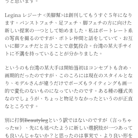
うと思います。
Legina レジーナ <美腳幫>は創刊してもうすぐ５年になり
ます。パンストフェチ、足フェチ、脚フェチの方に向けた
新しい提案の一つとして始めました。私はポートレート系
の写真を撮るのですが、ポトレ仲間と話をしていて、お互
いに脚フェチだと言うことで意気投合。台湾の某大手サイ
トに不満を持っていることが分かりました。
というのも台湾の某大手は開始当初はコンセプトも含め、
画期的だったのですが、このころには現在のスタイルとな
り、モデルさんが違うだけでポーズもライティングも画一
的で変化のないものになっていたのです。ある種の様式美
なのでしょうが、ちょっと物足りなかったというのが正直
なところです。
別に打倒
Beautyleg
という訳ではないのですが（言っちゃ
ったｗ）、先にも述べたように新しい選択肢が一つあって
も良いんじゃないか？と思ったのは事実で、より良い形を