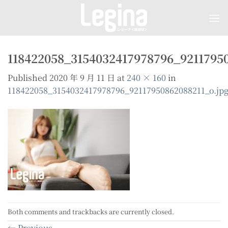
Skip
to
content
118422058_3154032417978796_92117950
Published
2020 年 9 月 11 日
at
240 × 160
in
118422058_3154032417978796_92117950862088211_o.jp
Both comments and trackbacks are currently closed.
←
Previous