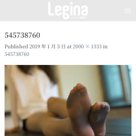
Skip
to
content
545738760
Published
2019 年 1 月 3 日
at
2000 × 1333
in
545738760