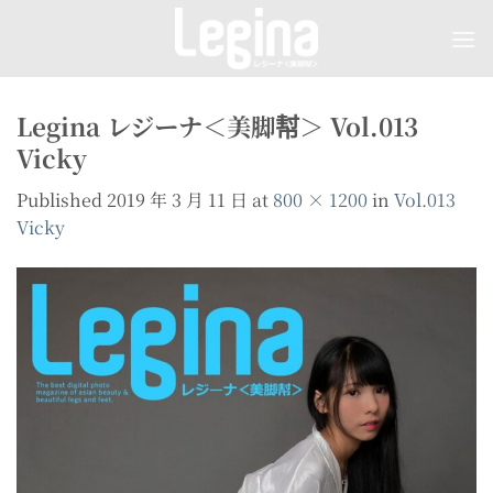
Skip
to
content
Legina レジーナ＜美脚幇＞ Vol.013
Vicky
Published
2019 年 3 月 11 日
at
800 × 1200
in
Vol.013
Vicky