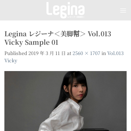
Skip
to
content
Legina レジーナ＜美脚幇＞ Vol.013
Vicky Sample 01
Published
2019 年 3 月 11 日
at
2560 × 1707
in
Vol.013
Vicky