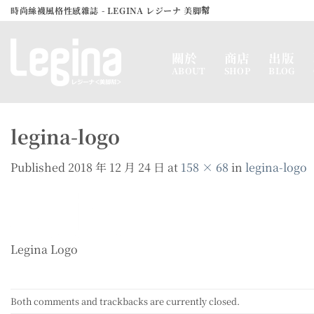
Skip
時尚絲襪風格性感雜誌 - LEGINA レジーナ 美脚幇
to
content
關於
商店
出版
ABOUT
SHOP
BLOG
legina-logo
Published
2018 年 12 月 24 日
at
158 × 68
in
legina-logo
Legina Logo
Both comments and trackbacks are currently closed.