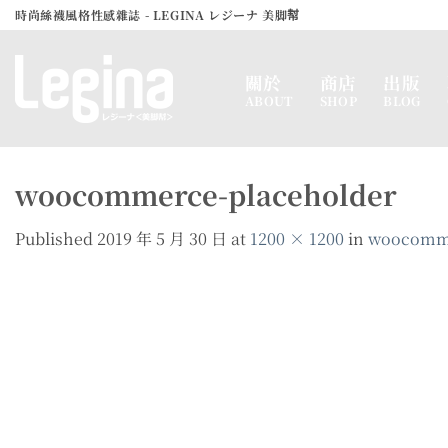
Skip
時尚絲襪風格性感雜誌 - LEGINA レジーナ 美脚幇
to
content
關於
商店
出版
ABOUT
SHOP
BLOG
woocommerce-placeholder
Published
2019 年 5 月 30 日
at
1200 × 1200
in
woocomme