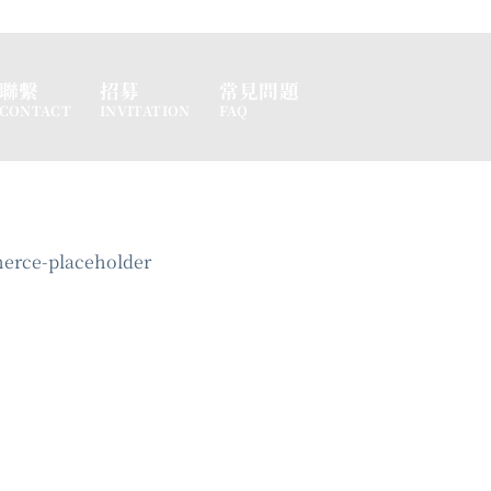
聯繫
招募
常見問題
CONTACT
INVITATION
FAQ
rce-placeholder